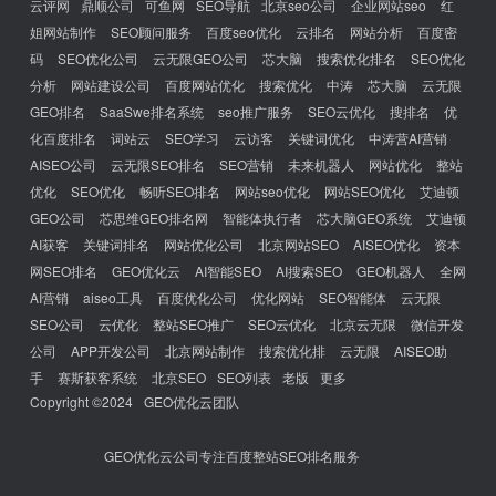
云评网
鼎顺公司
可鱼网
SEO导航
北京seo公司
企业网站seo
红
姐网站制作
SEO顾问服务
百度seo优化
云排名
网站分析
百度密
码
SEO优化公司
云无限GEO公司
芯大脑
搜索优化排名
SEO优化
分析
网站建设公司
百度网站优化
搜索优化
中涛
芯大脑
云无限
GEO排名
SaaSwe排名系统
seo推广服务
SEO云优化
搜排名
优
化百度排名
词站云
SEO学习
云访客
关键词优化
中涛营AI营销
AISEO公司
云无限SEO排名
SEO营销
未来机器人
网站优化
整站
优化
SEO优化
畅听SEO排名
网站seo优化
网站SEO优化
艾迪顿
GEO公司
芯思维GEO排名网
智能体执行者
芯大脑GEO系统
艾迪顿
AI获客
关键词排名
网站优化公司
北京网站SEO
AISEO优化
资本
网SEO排名
GEO优化云
AI智能SEO
AI搜索SEO
GEO机器人
全网
AI营销
aiseo工具
百度优化公司
优化网站
SEO智能体
云无限
SEO公司
云优化
整站SEO推广
SEO云优化
北京云无限
微信开发
公司
APP开发公司
北京网站制作
搜索优化排
云无限
AISEO助
手
赛斯获客系统
北京SEO
SEO列表
老版
更多
Copyright ©2024
GEO优化云团队
GEO优化云公司专注百度整站SEO排名服务