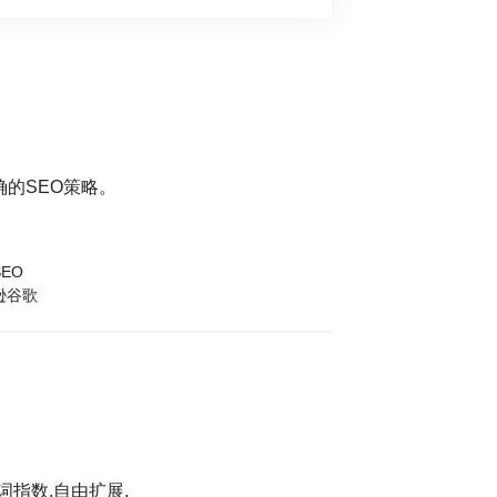
的SEO策略。
EO
逊谷歌
词指数,自由扩展.