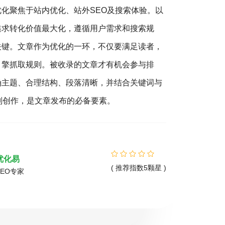
优化聚焦于站内优化、站外SEO及搜索体验。以
搜
追求转化价值最大化，遵循用户需求和搜索规
销（S
关键。文章作为优化的一环，不仅要满足读者，
营销的
引擎抓取规则。被收录的文章才有机会参与排
客户，
确主题、合理结构、段落清晰，并结合关键词与
360
则创作，是文章发布的必备要素。
您营销
精准的
优化易
( 推荐指数5颗星 )
SEO专家