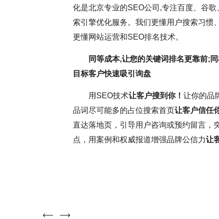
化是北京专业的SEO公司,专注百度、谷歌
持疑，但云优化认为，这更多与网
SEO网站优化是
索引擎优化服务。我们更懂用户搜索习惯、
名虽受多因素影响，但正确思维和
逸。它要求优化师密切
更懂网站运营和SEO排名技术。
前，深入分析并调整SEO，确保
这些洞察不断调整和优
同等成本,让您的关键词排名更靠前;同
和搜索引擎规则，可提升网站转
中，耐心和毅力是不可
目标客户快速吸引询盘
略将助力网站取得更好效果。
力，不断优化网站，才
用SEO技术
让客户搜到你！
让你的品
更为优异的搜索引擎排
品词尽可能多的占位搜索首页
让客户信任
直达落地页，引导用户咨询或预约留言，
点，用案例和权威报道增强品牌公信力
让
( 推荐指数5颗星 )
云优化
SEO大咖