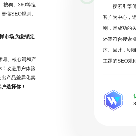
、搜狗、360等搜
一项持续且精细化的工作，而非一劳永
搜索引擎
更懂SEO规则、
关注行业动态，深入分析数据，并根据
客户为中心，
化策略。云优化坚信，在SEO的旅程
则，是成功的
样市场,为您锁定
或缺的驱动力。只有持之以恒地投入努
还需符合搜索
能在激烈的网络环境中脱颖而出，取得
序。因此，明
牌词、核心词和产
名。
主题的SEO规
你！
改进用户体验
突出产品差异化卖
客户选择你！
( 推荐指数5颗星 )