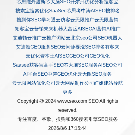
芯思维
外波斯
芯大脑SEO
开尔邢
优化分析
搜客宝
搜索宝
搜索优化
SaaSee
芯思考
中涛AISEO
搜排名
搜到你
SEO学习通
云访客
云无限推广
云无限营销
拓客宝
云营销
未来机器人
富岳AISEO
AI营销
AI推广
艾迪顿
云推广
云推广
词站云
北京seo公司
SEO机器人
艾迪顿GEO服务
SEO云问诊
要涨SEO排名
有客来
云优化
资本王
AISEO
GEO公司
GEO优化
Saasee获客宝
高手SEO
芯大脑SEO服务
AISEO公司
AI平台SEO
中涛GEO优化
云无限SEO服务
云无限网站优化公司
云无网站制作公司
红姐建站
导航
更多
Copyright @ 2024 www.seo.com
SEO
All rights
reserved.
专注百度、谷歌、搜狗和360搜索引擎SEO服务
2026/8/6 17:15:44