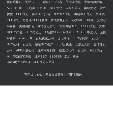
化百度排名
词站云
SEO学习
云访客
关键词优化
中涛营AI营销
AISEO公司
云无限SEO排名
SEO营销
未来机器人
网站优化
整站
优化
SEO优化
畅听SEO排名
网站seo优化
网站SEO优化
艾迪顿
GEO公司
芯思维GEO排名网
智能体执行者
芯大脑GEO系统
艾迪顿
AI获客
关键词排名
网站优化公司
北京网站SEO
AISEO优化
资本
网SEO排名
GEO优化云
AI智能SEO
AI搜索SEO
GEO机器人
全网
AI营销
aiseo工具
百度优化公司
优化网站
SEO智能体
云无限
SEO公司
云优化
整站SEO推广
SEO云优化
北京云无限
微信开发
公司
APP开发公司
北京网站制作
搜索优化排
云无限
AISEO助
手
赛斯获客系统
北京SEO
SEO列表
老版
更多
Copyright ©2024
GEO优化云团队
GEO优化云公司专注百度整站SEO排名服务