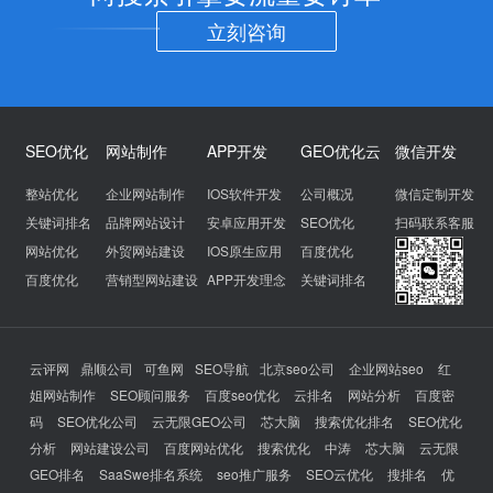
立刻咨询
SEO优化
网站制作
APP开发
GEO优化云
微信开发
整站优化
企业网站制作
IOS软件开发
公司概况
微信定制开发
关键词排名
品牌网站设计
安卓应用开发
SEO优化
扫码联系客服
网站优化
外贸网站建设
IOS原生应用
百度优化
百度优化
营销型网站建设
APP开发理念
关键词排名
云评网
鼎顺公司
可鱼网
SEO导航
北京seo公司
企业网站seo
红
姐网站制作
SEO顾问服务
百度seo优化
云排名
网站分析
百度密
码
SEO优化公司
云无限GEO公司
芯大脑
搜索优化排名
SEO优化
分析
网站建设公司
百度网站优化
搜索优化
中涛
芯大脑
云无限
GEO排名
SaaSwe排名系统
seo推广服务
SEO云优化
搜排名
优