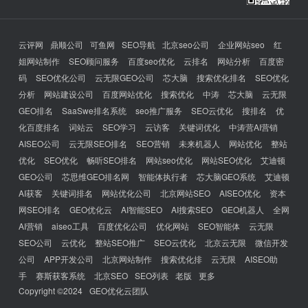
云评网
鼎顺公司
可鱼网
SEO导航
北京seo公司
企业网站seo
红
姐网站制作
SEO顾问服务
百度seo优化
云排名
网站分析
百度密
码
SEO优化公司
云无限GEO公司
芯大脑
搜索优化排名
SEO优化
分析
网站建设公司
百度网站优化
搜索优化
中涛
芯大脑
云无限
GEO排名
SaaSwe排名系统
seo推广服务
SEO云优化
搜排名
优
化百度排名
词站云
SEO学习
云访客
关键词优化
中涛营AI营销
AISEO公司
云无限SEO排名
SEO营销
未来机器人
网站优化
整站
优化
SEO优化
畅听SEO排名
网站seo优化
网站SEO优化
艾迪顿
GEO公司
芯思维GEO排名网
智能体执行者
芯大脑GEO系统
艾迪顿
AI获客
关键词排名
网站优化公司
北京网站SEO
AISEO优化
资本
网SEO排名
GEO优化云
AI智能SEO
AI搜索SEO
GEO机器人
全网
AI营销
aiseo工具
百度优化公司
优化网站
SEO智能体
云无限
SEO公司
云优化
整站SEO推广
SEO云优化
北京云无限
微信开发
公司
APP开发公司
北京网站制作
搜索优化排
云无限
AISEO助
手
赛斯获客系统
北京SEO
SEO列表
老版
更多
Copyright ©2024
GEO优化云团队